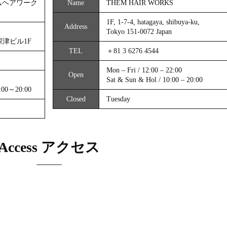
ゼムヘアワーク
Name
THEM HAIR WORKS
1F, 1-7-4, hatagaya, shibuya-ku,
Address
Tokyo 151-0072 Japan
深津ビル1F
TEL
＋81 3 6276 4544
Mon – Fri / 12:00 – 22:00
Open
Sat & Sun & Hol / 10:00 – 20:00
～20:00
Closed
Tuesday
Access アクセス